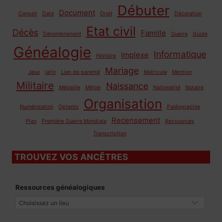
Débuter
Document
Conseil
Date
Droit
Décoration
Etat civil
Décès
Famille
Dénombrement
Guerre
Guide
Généalogie
Informatique
Implexe
Histoire
Mariage
Jeux
latin
Lien de parenté
Matricule
Mention
Militaire
Naissance
Médaille
Métier
Nationalité
Notaire
Organisation
Numérotation
Optants
Paléographie
Recensement
Plan
Première Guerre Mondiale
Ressources
Transcription
TROUVEZ VOS ANCÊTRES
Ressources généalogiques