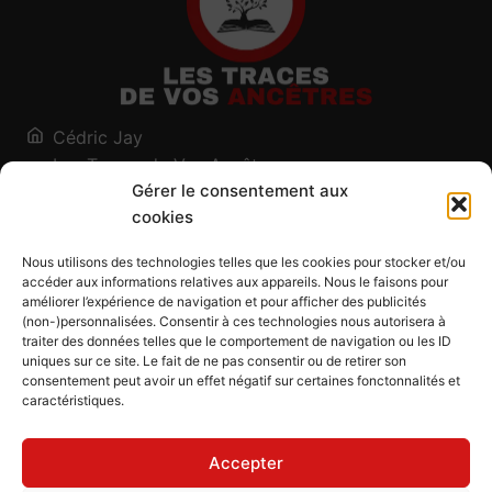
Cédric Jay
Les Traces de Vos Ancêtres
Gérer le consentement aux
120, chemin des Salines
cookies
73200 Albertville - Savoie
Qui suis-je ?
Nous utilisons des technologies telles que les cookies pour stocker et/ou
Blog
accéder aux informations relatives aux appareils. Nous le faisons pour
améliorer l’expérience de navigation et pour afficher des publicités
Outils généalogiques
(non-)personnalisées. Consentir à ces technologies nous autorisera à
Contact
traiter des données telles que le comportement de navigation ou les ID
uniques sur ce site. Le fait de ne pas consentir ou de retirer son
Plan du site
consentement peut avoir un effet négatif sur certaines fonctonnalités et
caractéristiques.
Mentions légales
Politique de confidentialité
Accepter
Politique de cookies (UE)