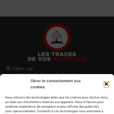
Cédric Jay
Les Traces de Vos Ancêtres
Gérer le consentement aux
120, chemin des Salines
cookies
73200 Albertville - Savoie
Qui suis-je ?
Nous utilisons des technologies telles que les cookies pour stocker et/ou
Blog
accéder aux informations relatives aux appareils. Nous le faisons pour
améliorer l’expérience de navigation et pour afficher des publicités
Outils généalogiques
(non-)personnalisées. Consentir à ces technologies nous autorisera à