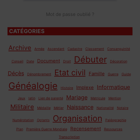
Mot de passe oublié ?
CATÉGORIES
Archive
Armée
Ascendant
Cadastre
Classement
Consanguinité
Débuter
Document
Conseil
Date
Droit
Décoration
Etat civil
Décès
Famille
Dénombrement
Guerre
Guide
Généalogie
Informatique
Implexe
Histoire
Mariage
Jeux
latin
Lien de parenté
Matricule
Mention
Militaire
Naissance
Médaille
Métier
Nationalité
Notaire
Organisation
Numérotation
Optants
Paléographie
Recensement
Plan
Première Guerre Mondiale
Ressources
Transcription