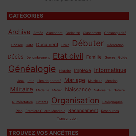
CATÉGORIES
Archive
Armée
Ascendant
Cadastre
Classement
Consanguinité
Débuter
Document
Conseil
Date
Droit
Décoration
Etat civil
Décès
Famille
Dénombrement
Guerre
Guide
Généalogie
Informatique
Implexe
Histoire
Mariage
Jeux
latin
Lien de parenté
Matricule
Mention
Militaire
Naissance
Médaille
Métier
Nationalité
Notaire
Organisation
Numérotation
Optants
Paléographie
Recensement
Plan
Première Guerre Mondiale
Ressources
Transcription
TROUVEZ VOS ANCÊTRES