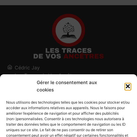
Cédric Jay
Les Traces de Vos Ancêtres
Gérer le consentement aux
120, chemin des Salines
cookies
73200 Albertville - Savoie
Qui suis-je ?
Nous utilisons des technologies telles que les cookies pour stocker et/ou
Blog
accéder aux informations relatives aux appareils. Nous le faisons pour
améliorer l’expérience de navigation et pour afficher des publicités
Outils généalogiques
(non-)personnalisées. Consentir à ces technologies nous autorisera à
Contact
traiter des données telles que le comportement de navigation ou les ID
uniques sur ce site. Le fait de ne pas consentir ou de retirer son
Plan du site
consentement peut avoir un effet négatif sur certaines fonctonnalités et