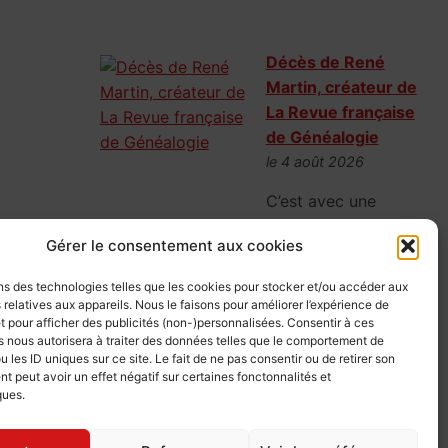
Décès de René
Martin, créateur de
La Revue française
de Généalogie
le 4 août 2026
C’est avec une
profonde tristesse que nous avons appris
Gérer le consentement aux cookies
le décès de René-Louis Martin, à l’âge de
90 ans. Homme de grand mérite et de
ns des technologies telles que les cookies pour stocker et/ou accéder aux
grande droiture, totalement voué à
 relatives aux appareils. Nous le faisons pour améliorer l’expérience de
t pour afficher des publicités (non-)personnalisées. Consentir à ces
l’enseignement et passionné de
 nous autorisera à traiter des données telles que le comportement de
journalisme, il avait largement contribué à
u les ID uniques sur ce site. Le fait de ne pas consentir ou de retirer son
la création de La Revue française de
 peut avoir un effet négatif sur certaines fonctonnalités et
ques.
Généalogie.