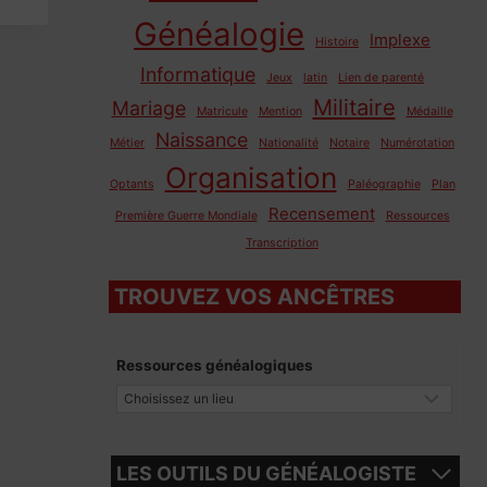
Généalogie
Implexe
Histoire
Informatique
Jeux
latin
Lien de parenté
Militaire
Mariage
Matricule
Mention
Médaille
Naissance
Métier
Nationalité
Notaire
Numérotation
Organisation
Optants
Paléographie
Plan
Recensement
Première Guerre Mondiale
Ressources
Transcription
TROUVEZ VOS ANCÊTRES
Ressources généalogiques
LES OUTILS DU GÉNÉALOGISTE