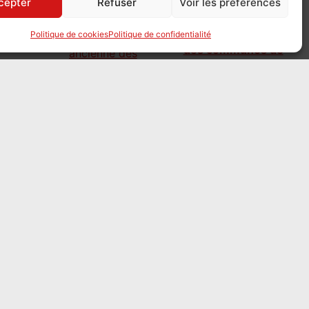
cepter
Refuser
Voir les préférences
L’histoire ancienne
Politique de cookies
Politique de confidentialité
des communes de
la Dordogne
dévoilée
le 4 août 2026
Les Archives de la
Dordogne viennent de numériser
l’intégralité de leur sous-série 4E. Rôles de
taille, listes de corvéables et délibérations
d’Ancien Régime sont désormais
accessibles en ligne. Une mine d’or
nominative pour retrouver le quotidien de
nos ancêtres périgourdins.