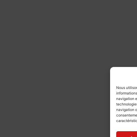
Nous utiliso
informations
navigation e
technologies
navigation o
consentement
caractéristi