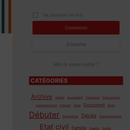
Se souvenir de moi
S’inscrire
Mot de passe oublié ?
CATÉGORIES
Archive
Armée
Ascendant
Cadastre
Classement
Document
Consanguinité
Conseil
Date
Droit
Débuter
Décès
Décoration
Dénombrement
Etat civil
Famille
Guerre
Guide