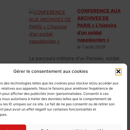
CONFERENCE AUX
ARCHIVES DE
PARIS « L’histoire
d’un soldat
napoléonien »
le 7 août 2026
Le parcours militaire d'un Parisien, soldat
napoléonien, parti la fleur au fusil en 1807,
Gérer le consentement aux cookies
mais vite rattrapé par la réalité de la
guerre.
ns des technologies telles que les cookies pour stocker et/ou accéder aux
 relatives aux appareils. Nous le faisons pour améliorer l’expérience de
t pour afficher des publicités (non-)personnalisées. Consentir à ces
 nous autorisera à traiter des données telles que le comportement de
u les ID uniques sur ce site. Le fait de ne pas consentir ou de retirer son
CONFERENCE AUX
 peut avoir un effet négatif sur certaines fonctonnalités et
ARCHIVES DE
ques.
PARIS « L’IA au
service de la