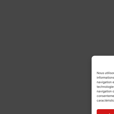
Nous utiliso
informations
navigation e
technologies
navigation o
consentement
caractéristi