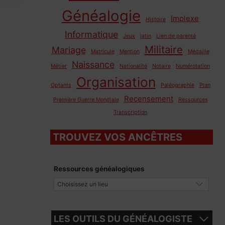
Généalogie
Implexe
Histoire
Informatique
Jeux
latin
Lien de parenté
Militaire
Mariage
Matricule
Mention
Médaille
Naissance
Métier
Nationalité
Notaire
Numérotation
Organisation
Optants
Paléographie
Plan
Recensement
Première Guerre Mondiale
Ressources
Transcription
TROUVEZ VOS ANCÊTRES
Ressources généalogiques
LES OUTILS DU GÉNÉALOGISTE