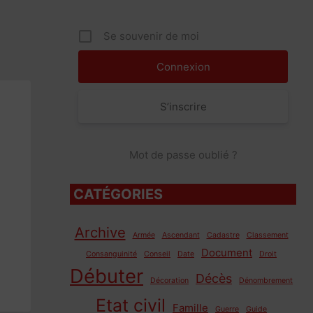
Se souvenir de moi
S’inscrire
Mot de passe oublié ?
CATÉGORIES
Archive
Armée
Ascendant
Cadastre
Classement
Document
Consanguinité
Conseil
Date
Droit
Débuter
Décès
Décoration
Dénombrement
Etat civil
Famille
Guerre
Guide