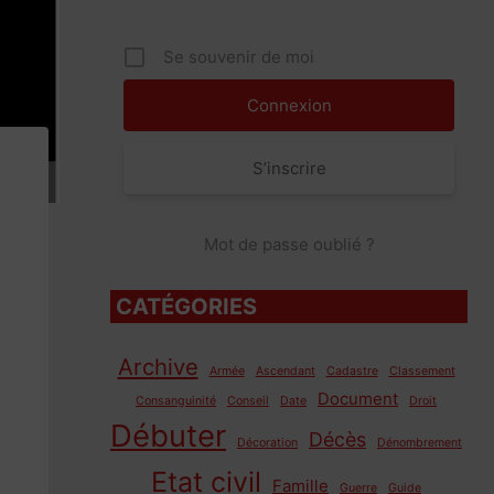
Se souvenir de moi
S’inscrire
Mot de passe oublié ?
CATÉGORIES
Archive
Armée
Ascendant
Cadastre
Classement
Document
Consanguinité
Conseil
Date
Droit
Débuter
Décès
Décoration
Dénombrement
Etat civil
Famille
Guerre
Guide