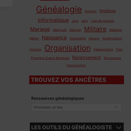
Généalogie
Implexe
Histoire
Informatique
Jeux
latin
Lien de parenté
Militaire
Mariage
Matricule
Mention
Médaille
Naissance
Métier
Nationalité
Notaire
Numérotation
Organisation
Optants
Paléographie
Plan
Recensement
Première Guerre Mondiale
Ressources
Transcription
TROUVEZ VOS ANCÊTRES
Ressources généalogiques
LES OUTILS DU GÉNÉALOGISTE