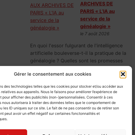
ARCHIVES DE
PARIS « L’IA au
service de la
généalogie »
le 7 août 2026
En quoi l'essor fulgurant de l'intelligence
artificielle bouleverse-t-il la pratique de la
généalogie ? Quelles sont les promesses
et les limites de l'IA ?
Gérer le consentement aux cookies
ns des technologies telles que les cookies pour stocker et/ou accéder aux
 relatives aux appareils. Nous le faisons pour améliorer l’expérience de
CONFERENCE AUX
t pour afficher des publicités (non-)personnalisées. Consentir à ces
 nous autorisera à traiter des données telles que le comportement de
ARCHIVES DE
u les ID uniques sur ce site. Le fait de ne pas consentir ou de retirer son
PARIS « Enquêtes
 peut avoir un effet négatif sur certaines fonctonnalités et
généalogiques,
ques.
secrets et vies
dévoilées »