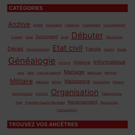
CATÉGORIES
Archive
Armée
Ascendant
Cadastre
Classement
Consanguinité
Débuter
Document
Conseil
Date
Droit
Décoration
Etat civil
Décès
Famille
Dénombrement
Guerre
Guide
Généalogie
Informatique
Implexe
Histoire
Mariage
Jeux
latin
Lien de parenté
Matricule
Mention
Militaire
Naissance
Médaille
Métier
Nationalité
Notaire
Organisation
Numérotation
Optants
Paléographie
Recensement
Plan
Première Guerre Mondiale
Ressources
Transcription
TROUVEZ VOS ANCÊTRES