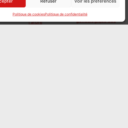
cepter
Refuser
Voir les préférences
GénéFoncier, l'arbre
Politique de cookies
Politique de confidentialité
généalogique des
parcelles
le 3 août 2026
GénéFoncier
propose aux
généalogistes de reconstituer l’histoire
d’une maison ou d’une parcelle, de ses
propriétaires successifs à ses divisions, en
reliant cartes, actes notariés, cadastre et
hypothèques. Un site foisonnant, un projet
jeune et participatif.
Mission famille : sur