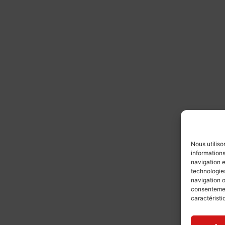
Nous utiliso
informations
navigation e
technologies
navigation o
consentement
caractéristi