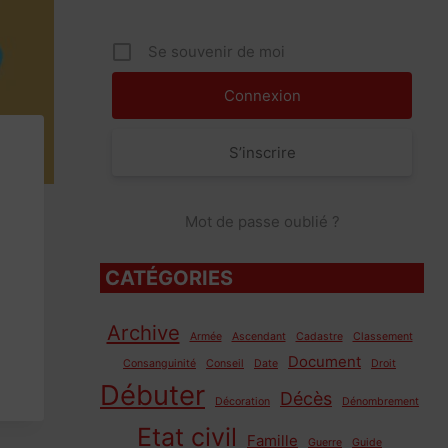
Se souvenir de moi
S’inscrire
Mot de passe oublié ?
CATÉGORIES
Archive
Armée
Ascendant
Cadastre
Classement
Document
Consanguinité
Conseil
Date
Droit
Débuter
Décès
Décoration
Dénombrement
Etat civil
Famille
Guerre
Guide