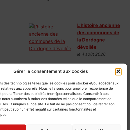
L’histoire ancienne
des communes de
la Dordogne
dévoilée
le 4 août 2026
Les Archives de la
Gérer le consentement aux cookies
Dordogne viennent de numériser
l’intégralité de leur sous-série 4E. Rôles de
ns des technologies telles que les cookies pour stocker et/ou accéder aux
taille, listes de corvéables et délibérations
 relatives aux appareils. Nous le faisons pour améliorer l’expérience de
t pour afficher des publicités (non-)personnalisées. Consentir à ces
d’Ancien Régime sont désormais
 nous autorisera à traiter des données telles que le comportement de
accessibles en ligne. Une mine d’or
u les ID uniques sur ce site. Le fait de ne pas consentir ou de retirer son
nominative pour retrouver le quotidien de
 peut avoir un effet négatif sur certaines fonctonnalités et
ques.
nos ancêtres périgourdins.