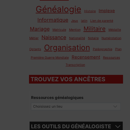
Généalogie
Implexe
Histoire
Informatique
Jeux
latin
Lien de parenté
Militaire
Mariage
Matricule
Mention
Médaille
Naissance
Métier
Nationalité
Notaire
Numérotation
Organisation
Optants
Paléographie
Plan
Recensement
Première Guerre Mondiale
Ressources
Transcription
TROUVEZ VOS ANCÊTRES
Ressources généalogiques
LES OUTILS DU GÉNÉALOGISTE