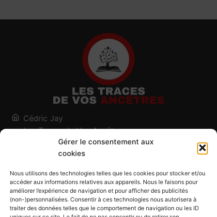
Cédric Jay
Les Traces de Vos Ancêtres
Gérer le consentement aux
120, chemin des Salines
cookies
73200 Albertville - Savoie
Qui suis-je ?
Nous utilisons des technologies telles que les cookies pour stocker et/ou
Blog
accéder aux informations relatives aux appareils. Nous le faisons pour
améliorer l’expérience de navigation et pour afficher des publicités
Outils généalogiques
(non-)personnalisées. Consentir à ces technologies nous autorisera à
Contact
traiter des données telles que le comportement de navigation ou les ID
uniques sur ce site. Le fait de ne pas consentir ou de retirer son