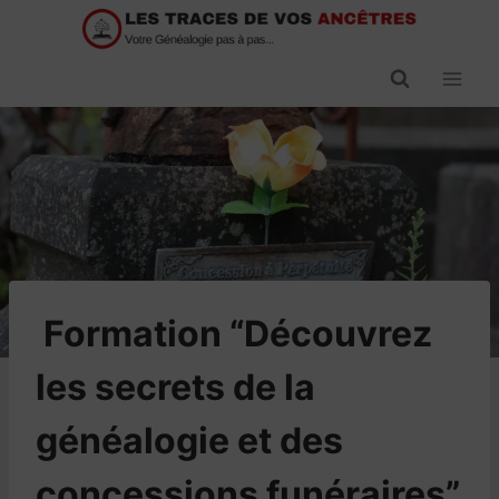
Passer
au
contenu
​Formation “Découvrez
les secrets de la
généalogie et des
concessions funéraires”