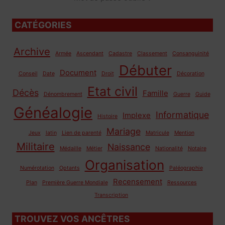
CATÉGORIES
Archive
Armée
Ascendant
Cadastre
Classement
Consanguinité
Débuter
Document
Conseil
Date
Droit
Décoration
Etat civil
Décès
Famille
Dénombrement
Guerre
Guide
Généalogie
Informatique
Implexe
Histoire
Mariage
Jeux
latin
Lien de parenté
Matricule
Mention
Militaire
Naissance
Médaille
Métier
Nationalité
Notaire
Organisation
Numérotation
Optants
Paléographie
Recensement
Plan
Première Guerre Mondiale
Ressources
Transcription
TROUVEZ VOS ANCÊTRES