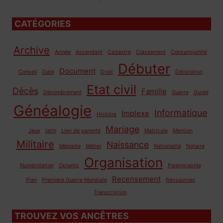
CATÉGORIES
Archive
Armée
Ascendant
Cadastre
Classement
Consanguinité
Débuter
Document
Conseil
Date
Droit
Décoration
Etat civil
Décès
Famille
Dénombrement
Guerre
Guide
Généalogie
Informatique
Implexe
Histoire
Mariage
Jeux
latin
Lien de parenté
Matricule
Mention
Militaire
Naissance
Médaille
Métier
Nationalité
Notaire
Organisation
Numérotation
Optants
Paléographie
Recensement
Plan
Première Guerre Mondiale
Ressources
Transcription
TROUVEZ VOS ANCÊTRES