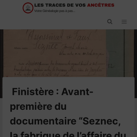
Passer
au
contenu
​Finistère : Avant-
première du
documentaire “Seznec,
la fabrique de l’affaire du