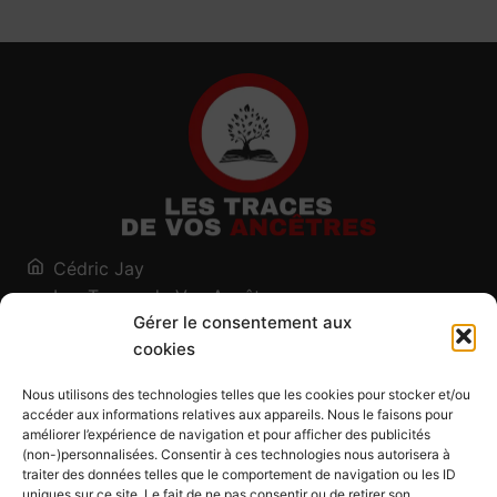
Cédric Jay
Les Traces de Vos Ancêtres
Gérer le consentement aux
120, chemin des Salines
cookies
73200 Albertville - Savoie
Qui suis-je ?
Nous utilisons des technologies telles que les cookies pour stocker et/ou
Blog
accéder aux informations relatives aux appareils. Nous le faisons pour
améliorer l’expérience de navigation et pour afficher des publicités
Outils généalogiques
(non-)personnalisées. Consentir à ces technologies nous autorisera à
Contact
traiter des données telles que le comportement de navigation ou les ID
uniques sur ce site. Le fait de ne pas consentir ou de retirer son