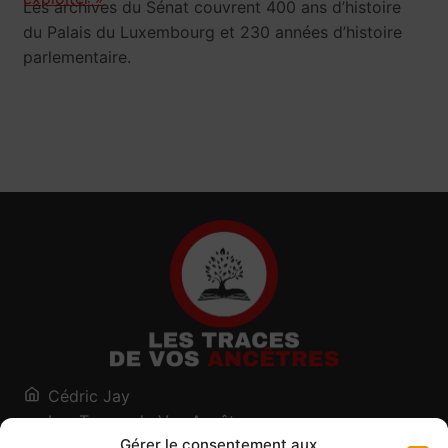
Les archives du Sénat couvrent 400 ans d’histoire
du Palais du Luxembourg et 230 années d’histoire
parlementaire.
Cédric Jay
Les Traces de Vos Ancêtres
Gérer le consentement aux
120, chemin des Salines