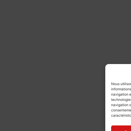
Nous utiliso
informations
navigation e
technologies
navigation o
consentement
caractéristi