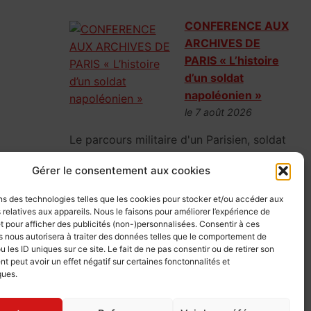
CONFERENCE AUX
ARCHIVES DE
PARIS « L’histoire
d’un soldat
napoléonien »
le 7 août 2026
Le parcours militaire d'un Parisien, soldat
napoléonien, parti la fleur au fusil en 1807,
Gérer le consentement aux cookies
mais vite rattrapé par la réalité de la
guerre.
ns des technologies telles que les cookies pour stocker et/ou accéder aux
 relatives aux appareils. Nous le faisons pour améliorer l’expérience de
t pour afficher des publicités (non-)personnalisées. Consentir à ces
 nous autorisera à traiter des données telles que le comportement de
u les ID uniques sur ce site. Le fait de ne pas consentir ou de retirer son
CONFERENCE AUX
 peut avoir un effet négatif sur certaines fonctonnalités et
ARCHIVES DE
ques.
PARIS « L’IA au
service de la