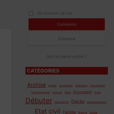
Se souvenir de moi
S’inscrire
Mot de passe oublié ?
CATÉGORIES
Archive
Armée
Ascendant
Cadastre
Classement
Document
Consanguinité
Conseil
Date
Droit
Débuter
Décès
Décoration
Dénombrement
Etat civil
Famille
Guerre
Guide