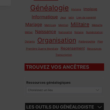
Généalogie
Implexe
Histoire
Informatique
Jeux
latin
Lien de parenté
Militaire
Mariage
Matricule
Mention
Médaille
Naissance
Métier
Nationalité
Notaire
Numérotation
Organisation
Optants
Paléographie
Plan
Recensement
Première Guerre Mondiale
Ressources
Transcription
TROUVEZ VOS ANCÊTRES
Ressources généalogiques
LES OUTILS DU GÉNÉALOGISTE