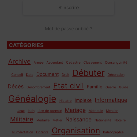
S’inscrire
Mot de passe oublié ?
CATÉGORIES
Archive
Armée
Ascendant
Cadastre
Classement
Consanguinité
Débuter
Document
Conseil
Date
Droit
Décoration
Etat civil
Décès
Famille
Dénombrement
Guerre
Guide
Généalogie
Informatique
Implexe
Histoire
Mariage
Jeux
latin
Lien de parenté
Matricule
Mention
Militaire
Naissance
Médaille
Métier
Nationalité
Notaire
Organisation
Numérotation
Optants
Paléographie