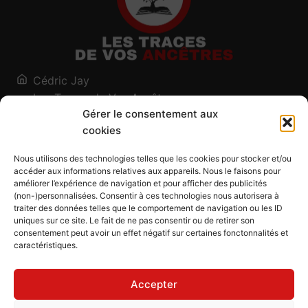
Cédric Jay
Les Traces de Vos Ancêtres
Gérer le consentement aux
120, chemin des Salines
cookies
73200 Albertville - Savoie
Qui suis-je ?
Nous utilisons des technologies telles que les cookies pour stocker et/ou
Blog
accéder aux informations relatives aux appareils. Nous le faisons pour
améliorer l’expérience de navigation et pour afficher des publicités
Outils généalogiques
(non-)personnalisées. Consentir à ces technologies nous autorisera à
Contact
traiter des données telles que le comportement de navigation ou les ID
uniques sur ce site. Le fait de ne pas consentir ou de retirer son
Plan du site
consentement peut avoir un effet négatif sur certaines fonctonnalités et
caractéristiques.
Mentions légales
Politique de confidentialité
Accepter
Politique de cookies (UE)
CGU