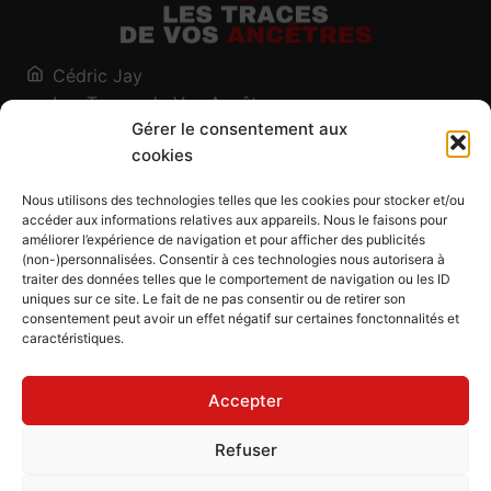
Cédric Jay
Les Traces de Vos Ancêtres
Gérer le consentement aux
120, chemin des Salines
cookies
73200 Albertville - Savoie
Qui suis-je ?
Nous utilisons des technologies telles que les cookies pour stocker et/ou
Blog
accéder aux informations relatives aux appareils. Nous le faisons pour
améliorer l’expérience de navigation et pour afficher des publicités
Outils généalogiques
(non-)personnalisées. Consentir à ces technologies nous autorisera à
Contact
traiter des données telles que le comportement de navigation ou les ID
uniques sur ce site. Le fait de ne pas consentir ou de retirer son
Plan du site
consentement peut avoir un effet négatif sur certaines fonctonnalités et
caractéristiques.
Mentions légales
Politique de confidentialité
Accepter
Politique de cookies (UE)
CGU
Refuser
CGV