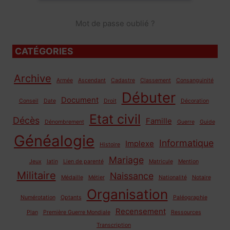
Mot de passe oublié ?
CATÉGORIES
Archive
Armée
Ascendant
Cadastre
Classement
Consanguinité
Débuter
Document
Conseil
Date
Droit
Décoration
Etat civil
Décès
Famille
Dénombrement
Guerre
Guide
Généalogie
Informatique
Implexe
Histoire
Mariage
Jeux
latin
Lien de parenté
Matricule
Mention
Militaire
Naissance
Médaille
Métier
Nationalité
Notaire
Organisation
Numérotation
Optants
Paléographie
Recensement
Plan
Première Guerre Mondiale
Ressources
Transcription