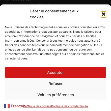
Les Traces de Vos Ancêtres
Gérer le consentement aux
120, chemin des Salines
cookies
73200 Albertville - Savoie
Qui suis-je ?
Nous utilisons des technologies telles que les cookies pour stocker et/ou
Blog
accéder aux informations relatives aux appareils. Nous le faisons pour
améliorer l’expérience de navigation et pour afficher des publicités
Outils généalogiques
(non-)personnalisées. Consentir à ces technologies nous autorisera à
Contact
traiter des données telles que le comportement de navigation ou les ID
uniques sur ce site. Le fait de ne pas consentir ou de retirer son
Plan du site
consentement peut avoir un effet négatif sur certaines fonctonnalités et
caractéristiques.
Mentions légales
Politique de confidentialité
Accepter
Politique de cookies (UE)
CGU
Refuser
CGV
Voir les préférences
Les Traces de Vos Ancêtres
© 2026
Français
Politique de cookies
Politique de confidentialité
▼