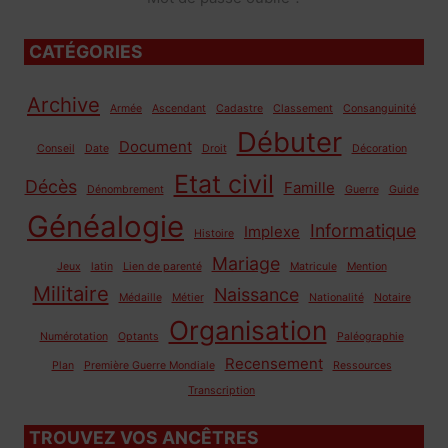
CATÉGORIES
Archive
Armée
Ascendant
Cadastre
Classement
Consanguinité
Débuter
Document
Conseil
Date
Droit
Décoration
Etat civil
Décès
Famille
Dénombrement
Guerre
Guide
Généalogie
Informatique
Implexe
Histoire
Mariage
Jeux
latin
Lien de parenté
Matricule
Mention
Militaire
Naissance
Médaille
Métier
Nationalité
Notaire
Organisation
Numérotation
Optants
Paléographie
Recensement
Plan
Première Guerre Mondiale
Ressources
Transcription
TROUVEZ VOS ANCÊTRES