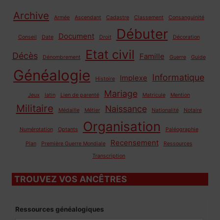
Archive
Armée
Ascendant
Cadastre
Classement
Consanguinité
Débuter
Document
Conseil
Date
Droit
Décoration
Etat civil
Décès
Famille
Dénombrement
Guerre
Guide
Généalogie
Informatique
Implexe
Histoire
Mariage
Jeux
latin
Lien de parenté
Matricule
Mention
Militaire
Naissance
Médaille
Métier
Nationalité
Notaire
Organisation
Numérotation
Optants
Paléographie
Recensement
Plan
Première Guerre Mondiale
Ressources
Transcription
TROUVEZ VOS ANCÊTRES
Ressources généalogiques