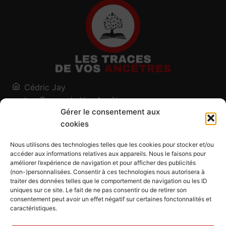
Cédric Jay
Les Traces de Vos Ancêtres
Gérer le consentement aux
120, chemin des Salines
cookies
73200 Albertville - Savoie
Qui suis-je ?
Nous utilisons des technologies telles que les cookies pour stocker et/ou
Blog
accéder aux informations relatives aux appareils. Nous le faisons pour
améliorer l’expérience de navigation et pour afficher des publicités
Outils généalogiques
(non-)personnalisées. Consentir à ces technologies nous autorisera à
Contact
traiter des données telles que le comportement de navigation ou les ID
uniques sur ce site. Le fait de ne pas consentir ou de retirer son
Plan du site
consentement peut avoir un effet négatif sur certaines fonctonnalités et
caractéristiques.
Mentions légales
Politique de confidentialité