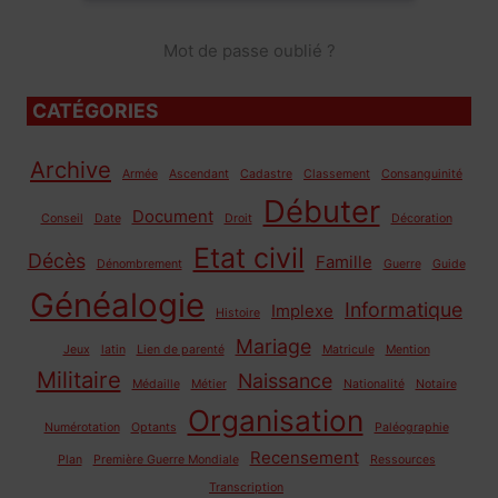
Mot de passe oublié ?
CATÉGORIES
Archive
Armée
Ascendant
Cadastre
Classement
Consanguinité
Débuter
Document
Conseil
Date
Droit
Décoration
Etat civil
Décès
Famille
Dénombrement
Guerre
Guide
Généalogie
Informatique
Implexe
Histoire
Mariage
Jeux
latin
Lien de parenté
Matricule
Mention
Militaire
Naissance
Médaille
Métier
Nationalité
Notaire
Organisation
Numérotation
Optants
Paléographie
Recensement
Plan
Première Guerre Mondiale
Ressources
Transcription