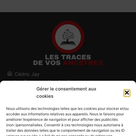
Cédric Jay
Les Traces de Vos Ancêtres
Gérer le consentement aux
120, chemin des Salines
cookies
73200 Albertville - Savoie
Qui suis-je ?
Nous utilisons des technologies telles que les cookies pour stocker et/ou
Blog
accéder aux informations relatives aux appareils. Nous le faisons pour
améliorer l’expérience de navigation et pour afficher des publicités
Outils généalogiques
(non-)personnalisées. Consentir à ces technologies nous autorisera à
Contact
traiter des données telles que le comportement de navigation ou les ID
uniques sur ce site. Le fait de ne pas consentir ou de retirer son