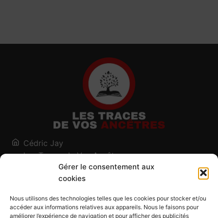
Cédric Jay
Les Traces de Vos Ancêtres
Gérer le consentement aux
120, chemin des Salines
cookies
73200 Albertville - Savoie
Qui suis-je ?
Nous utilisons des technologies telles que les cookies pour stocker et/ou
Blog
accéder aux informations relatives aux appareils. Nous le faisons pour
améliorer l’expérience de navigation et pour afficher des publicités