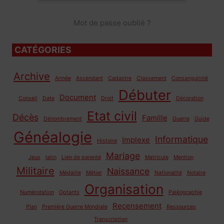
Mot de passe oublié ?
CATÉGORIES
Archive
Armée
Ascendant
Cadastre
Classement
Consanguinité
Débuter
Document
Conseil
Date
Droit
Décoration
Etat civil
Décès
Famille
Dénombrement
Guerre
Guide
Généalogie
Informatique
Implexe
Histoire
Mariage
Jeux
latin
Lien de parenté
Matricule
Mention
Militaire
Naissance
Médaille
Métier
Nationalité
Notaire
Organisation
Numérotation
Optants
Paléographie
Recensement
Plan
Première Guerre Mondiale
Ressources
Transcription