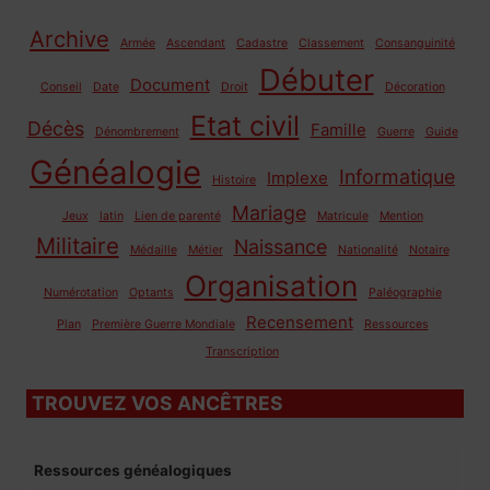
Archive
Armée
Ascendant
Cadastre
Classement
Consanguinité
Débuter
Document
Conseil
Date
Droit
Décoration
Etat civil
Décès
Famille
Dénombrement
Guerre
Guide
Généalogie
Informatique
Implexe
Histoire
Mariage
Jeux
latin
Lien de parenté
Matricule
Mention
Militaire
Naissance
Médaille
Métier
Nationalité
Notaire
Organisation
Numérotation
Optants
Paléographie
Recensement
Plan
Première Guerre Mondiale
Ressources
Transcription
TROUVEZ VOS ANCÊTRES
Ressources généalogiques