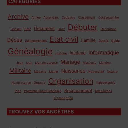
CATÉGORIES
Archive
Armée
Ascendant
Cadastre
Classement
Consanguinité
Débuter
Document
Conseil
Date
Droit
Décoration
Etat civil
Décès
Famille
Dénombrement
Guerre
Guide
Généalogie
Informatique
Implexe
Histoire
Mariage
Jeux
latin
Lien de parenté
Matricule
Mention
Militaire
Naissance
Médaille
Métier
Nationalité
Notaire
Organisation
Numérotation
Optants
Paléographie
Recensement
Plan
Première Guerre Mondiale
Ressources
Transcription
TROUVEZ VOS ANCÊTRES