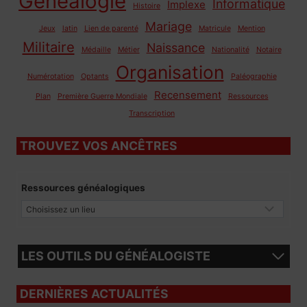
Généalogie
Informatique
Implexe
Histoire
Mariage
Jeux
latin
Lien de parenté
Matricule
Mention
Militaire
Naissance
Médaille
Métier
Nationalité
Notaire
Organisation
Numérotation
Optants
Paléographie
Recensement
Plan
Première Guerre Mondiale
Ressources
Transcription
TROUVEZ VOS ANCÊTRES
Ressources généalogiques
LES OUTILS DU GÉNÉALOGISTE
DERNIÈRES ACTUALITÉS