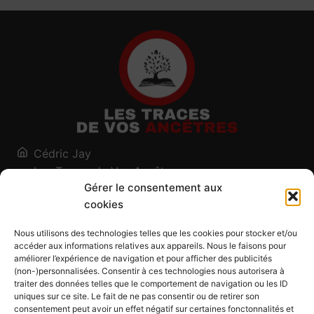
Cédric Jay
Les Traces de Vos Ancêtres
Gérer le consentement aux
120, chemin des Salines
cookies
73200 Albertville - Savoie
Qui suis-je ?
Nous utilisons des technologies telles que les cookies pour stocker et/ou
Blog
accéder aux informations relatives aux appareils. Nous le faisons pour
améliorer l’expérience de navigation et pour afficher des publicités
Outils généalogiques
(non-)personnalisées. Consentir à ces technologies nous autorisera à
Contact
traiter des données telles que le comportement de navigation ou les ID
uniques sur ce site. Le fait de ne pas consentir ou de retirer son
Plan du site
consentement peut avoir un effet négatif sur certaines fonctonnalités et