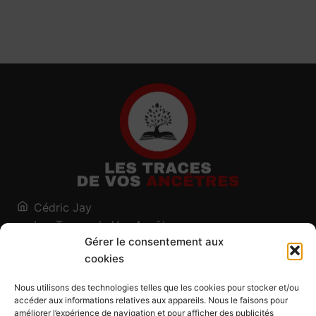
Cédric Jay
Les Traces de Vos Ancêtres
Gérer le consentement aux
120, chemin des Salines
cookies
73200 Albertville - Savoie
Qui suis-je ?
Nous utilisons des technologies telles que les cookies pour stocker et/ou
Blog
accéder aux informations relatives aux appareils. Nous le faisons pour
améliorer l’expérience de navigation et pour afficher des publicités