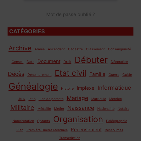
Mot de passe oublié ?
CATÉGORIES
Archive
Armée
Ascendant
Cadastre
Classement
Consanguinité
Débuter
Document
Conseil
Date
Droit
Décoration
Etat civil
Décès
Famille
Dénombrement
Guerre
Guide
Généalogie
Informatique
Implexe
Histoire
Mariage
Jeux
latin
Lien de parenté
Matricule
Mention
Militaire
Naissance
Médaille
Métier
Nationalité
Notaire
Organisation
Numérotation
Optants
Paléographie
Recensement
Plan
Première Guerre Mondiale
Ressources
Transcription