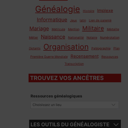
Généalogie
Implexe
Histoire
Informatique
Jeux
latin
Lien de parenté
Militaire
Mariage
Matricule
Mention
Médaille
Naissance
Métier
Nationalité
Notaire
Numérotation
Organisation
Optants
Paléographie
Plan
Recensement
Première Guerre Mondiale
Ressources
Transcription
TROUVEZ VOS ANCÊTRES
Ressources généalogiques
LES OUTILS DU GÉNÉALOGISTE