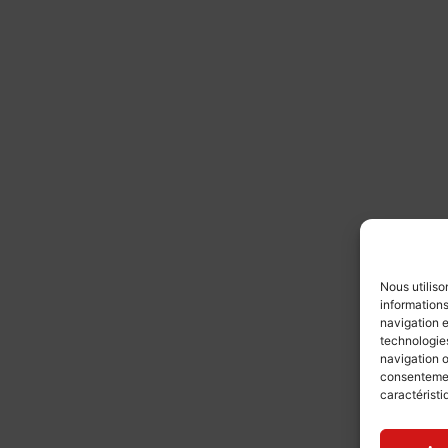
Nous utiliso
informations
navigation e
technologies
navigation o
consentement
caractéristi