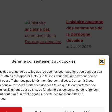
L’histoire ancienne
des communes de
la Dordogne
dévoilée
le 4 août 2026
Les Archives de la
Gérer le consentement aux cookies
Dordogne viennent de numériser
l’intégralité de leur sous-série 4E. Rôles de
ns des technologies telles que les cookies pour stocker et/ou accéder aux
taille, listes de corvéables et délibérations
 relatives aux appareils. Nous le faisons pour améliorer l’expérience de
t pour afficher des publicités (non-)personnalisées. Consentir à ces
d’Ancien Régime sont désormais
 nous autorisera à traiter des données telles que le comportement de
accessibles en ligne. Une mine d’or
u les ID uniques sur ce site. Le fait de ne pas consentir ou de retirer son
nominative pour retrouver le quotidien de
 peut avoir un effet négatif sur certaines fonctonnalités et
ques.
nos ancêtres périgourdins.