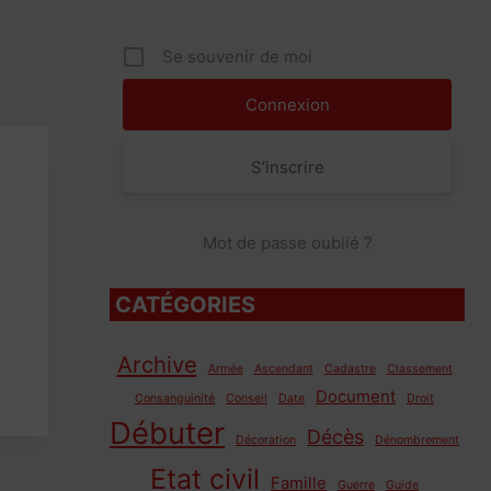
Se souvenir de moi
S’inscrire
Mot de passe oublié ?
CATÉGORIES
Archive
Armée
Ascendant
Cadastre
Classement
Document
Consanguinité
Conseil
Date
Droit
Débuter
Décès
Décoration
Dénombrement
Etat civil
Famille
Guerre
Guide