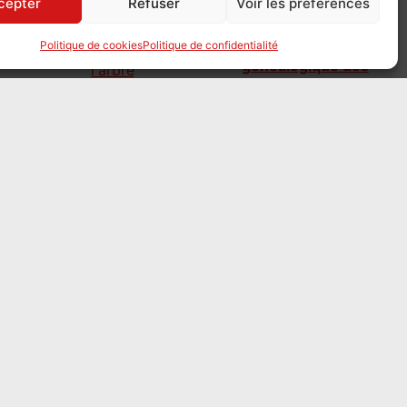
cepter
Refuser
Voir les préférences
GénéFoncier, l'arbre
Politique de cookies
Politique de confidentialité
généalogique des
parcelles
le 3 août 2026
GénéFoncier
propose aux
généalogistes de reconstituer l’histoire
d’une maison ou d’une parcelle, de ses
propriétaires successifs à ses divisions, en
reliant cartes, actes notariés, cadastre et
hypothèques. Un site foisonnant, un projet
jeune et participatif.
Mission famille : sur