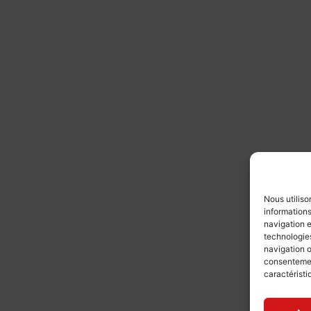
Nous utiliso
informations
navigation e
technologies
navigation o
consentement
caractéristi