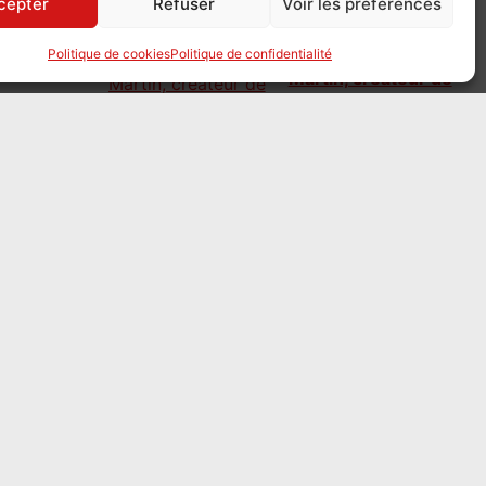
cepter
Refuser
Voir les préférences
Décès de René
Politique de cookies
Politique de confidentialité
Martin, créateur de
La Revue française
de Généalogie
le 4 août 2026
C’est avec une
profonde tristesse que nous avons appris
le décès de René-Louis Martin, à l’âge de
90 ans. Homme de grand mérite et de
grande droiture, totalement voué à
l’enseignement et passionné de
journalisme, il avait largement contribué à
la création de La Revue française de
Généalogie.