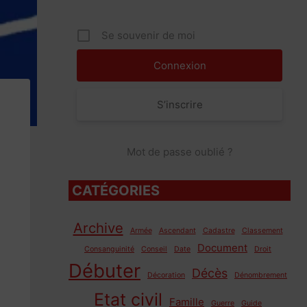
Se souvenir de moi
S’inscrire
Mot de passe oublié ?
CATÉGORIES
Archive
Armée
Ascendant
Cadastre
Classement
Document
Consanguinité
Conseil
Date
Droit
Débuter
Décès
Décoration
Dénombrement
Etat civil
Famille
Guerre
Guide