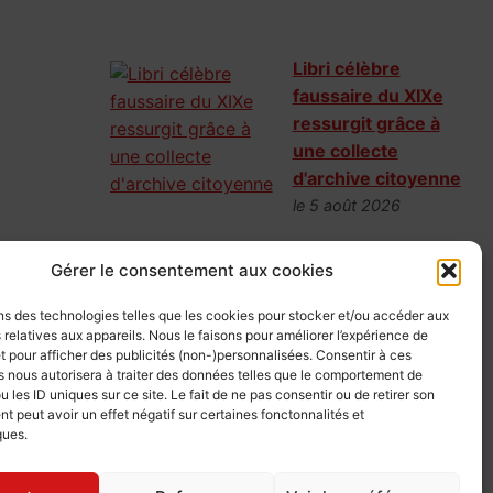
Libri célèbre
faussaire du XIXe
ressurgit grâce à
une collecte
d'archive citoyenne
le 5 août 2026
En faisant appel au financement
Gérer le consentement aux cookies
participatif, la Fondation de l'École
nationale des chartes a réuni les fonds
ns des technologies telles que les cookies pour stocker et/ou accéder aux
nécessaires pour acquérir une
 relatives aux appareils. Nous le faisons pour améliorer l’expérience de
t pour afficher des publicités (non-)personnalisées. Consentir à ces
exceptionnelle archive consacrée au
 nous autorisera à traiter des données telles que le comportement de
célèbre voleur de livres Guglielmo Libri.
u les ID uniques sur ce site. Le fait de ne pas consentir ou de retirer son
Ce dossier inédit enrichit la connaissance
 peut avoir un effet négatif sur certaines fonctonnalités et
ques.
du plus grand faussaire du XIXe.