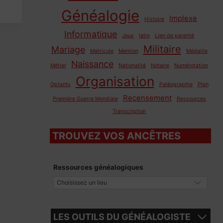
Généalogie
Implexe
Histoire
Informatique
Jeux
latin
Lien de parenté
Militaire
Mariage
Matricule
Mention
Médaille
Naissance
Métier
Nationalité
Notaire
Numérotation
Organisation
Optants
Paléographie
Plan
Recensement
Première Guerre Mondiale
Ressources
Transcription
TROUVEZ VOS ANCÊTRES
Ressources généalogiques
LES OUTILS DU GÉNÉALOGISTE