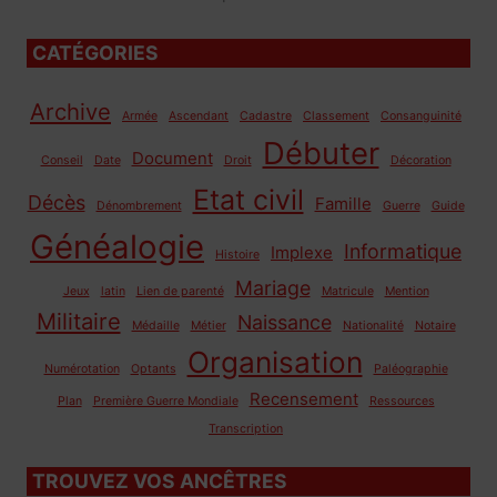
CATÉGORIES
Archive
Armée
Ascendant
Cadastre
Classement
Consanguinité
Débuter
Document
Conseil
Date
Droit
Décoration
Etat civil
Décès
Famille
Dénombrement
Guerre
Guide
Généalogie
Informatique
Implexe
Histoire
Mariage
Jeux
latin
Lien de parenté
Matricule
Mention
Militaire
Naissance
Médaille
Métier
Nationalité
Notaire
Organisation
Numérotation
Optants
Paléographie
Recensement
Plan
Première Guerre Mondiale
Ressources
Transcription
TROUVEZ VOS ANCÊTRES