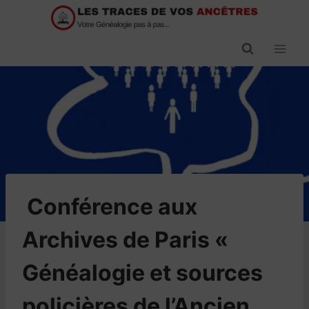
Passer
au
contenu
​Conférence aux
Archives de Paris «
Généalogie et sources
policières de l’Ancien