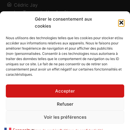
Cédric Jay
Les Traces de Vos Ancêtres
Gérer le consentement aux
120, chemin des Salines
cookies
73200 Albertville - Savoie
Qui suis-je ?
Nous utilisons des technologies telles que les cookies pour stocker et/ou
Blog
accéder aux informations relatives aux appareils. Nous le faisons pour
améliorer l’expérience de navigation et pour afficher des publicités
Outils généalogiques
(non-)personnalisées. Consentir à ces technologies nous autorisera à
Contact
traiter des données telles que le comportement de navigation ou les ID
uniques sur ce site. Le fait de ne pas consentir ou de retirer son
Plan du site
consentement peut avoir un effet négatif sur certaines fonctonnalités et
caractéristiques.
Mentions légales
Politique de confidentialité
Accepter
Politique de cookies (UE)
CGU
Refuser
CGV
Voir les préférences
Les Traces de Vos Ancêtres
© 2026