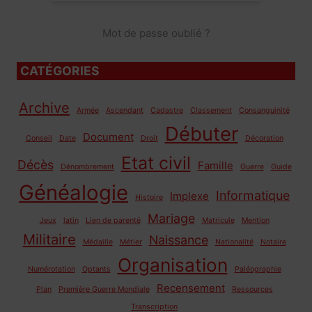
Mot de passe oublié ?
CATÉGORIES
Archive
Armée
Ascendant
Cadastre
Classement
Consanguinité
Débuter
Document
Conseil
Date
Droit
Décoration
Etat civil
Décès
Famille
Dénombrement
Guerre
Guide
Généalogie
Informatique
Implexe
Histoire
Mariage
Jeux
latin
Lien de parenté
Matricule
Mention
Militaire
Naissance
Médaille
Métier
Nationalité
Notaire
Organisation
Numérotation
Optants
Paléographie
Recensement
Plan
Première Guerre Mondiale
Ressources
Transcription