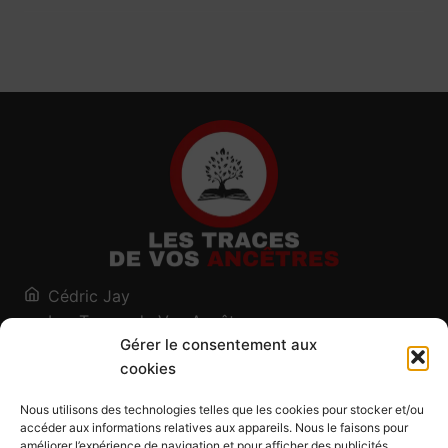
Cédric Jay
Les Traces de Vos Ancêtres
Gérer le consentement aux
120, chemin des Salines
cookies
73200 Albertville - Savoie
Qui suis-je ?
Nous utilisons des technologies telles que les cookies pour stocker et/ou
Blog
accéder aux informations relatives aux appareils. Nous le faisons pour
améliorer l’expérience de navigation et pour afficher des publicités