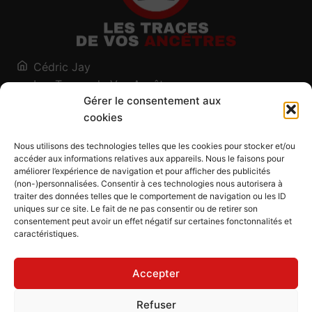
Cédric Jay
Les Traces de Vos Ancêtres
Gérer le consentement aux
120, chemin des Salines
cookies
73200 Albertville - Savoie
Qui suis-je ?
Nous utilisons des technologies telles que les cookies pour stocker et/ou
Blog
accéder aux informations relatives aux appareils. Nous le faisons pour
améliorer l’expérience de navigation et pour afficher des publicités
Outils généalogiques
(non-)personnalisées. Consentir à ces technologies nous autorisera à
Contact
traiter des données telles que le comportement de navigation ou les ID
uniques sur ce site. Le fait de ne pas consentir ou de retirer son
Plan du site
consentement peut avoir un effet négatif sur certaines fonctonnalités et
caractéristiques.
Mentions légales
Politique de confidentialité
Accepter
Politique de cookies (UE)
CGU
Refuser