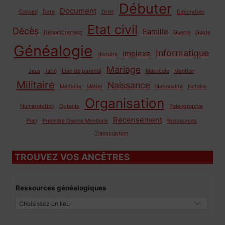
Débuter
Document
Conseil
Date
Droit
Décoration
Etat civil
Décès
Famille
Dénombrement
Guerre
Guide
Généalogie
Informatique
Implexe
Histoire
Mariage
Jeux
latin
Lien de parenté
Matricule
Mention
Militaire
Naissance
Médaille
Métier
Nationalité
Notaire
Organisation
Numérotation
Optants
Paléographie
Recensement
Plan
Première Guerre Mondiale
Ressources
Transcription
TROUVEZ VOS ANCÊTRES
Ressources généalogiques