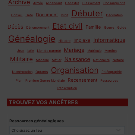
Archive
Armée
Ascendant
Cadastre
Classement
Consanguinité
Débuter
Document
Conseil
Date
Droit
Décoration
Etat civil
Décès
Famille
Dénombrement
Guerre
Guide
Généalogie
Informatique
Implexe
Histoire
Mariage
Jeux
latin
Lien de parenté
Matricule
Mention
Militaire
Naissance
Médaille
Métier
Nationalité
Notaire
Organisation
Numérotation
Optants
Paléographie
Recensement
Plan
Première Guerre Mondiale
Ressources
Transcription
TROUVEZ VOS ANCÊTRES
Ressources généalogiques