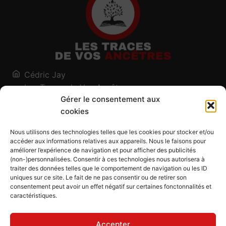
Cédric Jay
Les Traces de Vos Ancêtres
Gérer le consentement aux
120, chemin des Salines
cookies
73200 Albertville - Savoie
Qui suis-je ?
Nous utilisons des technologies telles que les cookies pour stocker et/ou
Blog
accéder aux informations relatives aux appareils. Nous le faisons pour
améliorer l’expérience de navigation et pour afficher des publicités
Outils généalogiques
(non-)personnalisées. Consentir à ces technologies nous autorisera à
Contact
traiter des données telles que le comportement de navigation ou les ID
uniques sur ce site. Le fait de ne pas consentir ou de retirer son
Plan du site
consentement peut avoir un effet négatif sur certaines fonctonnalités et
caractéristiques.
Mentions légales
Politique de confidentialité
Accepter
Politique de cookies (UE)