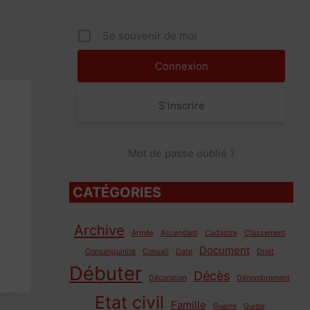
Se souvenir de moi
S’inscrire
Mot de passe oublié ?
CATÉGORIES
Archive
Armée
Ascendant
Cadastre
Classement
Document
Consanguinité
Conseil
Date
Droit
Débuter
Décès
Décoration
Dénombrement
Etat civil
Famille
Guerre
Guide