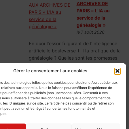
ARCHIVES DE
PARIS « L’IA au
service de la
généalogie »
le 7 août 2026
En quoi l'essor fulgurant de l'intelligence
artificielle bouleverse-t-il la pratique de la
généalogie ? Quelles sont les promesses
et les limites de l'IA ?
Gérer le consentement aux cookies
ns des technologies telles que les cookies pour stocker et/ou accéder aux
 relatives aux appareils. Nous le faisons pour améliorer l’expérience de
CONFERENCE AUX
t pour afficher des publicités (non-)personnalisées. Consentir à ces
 nous autorisera à traiter des données telles que le comportement de
ARCHIVES DE
u les ID uniques sur ce site. Le fait de ne pas consentir ou de retirer son
PARIS « Enquêtes
 peut avoir un effet négatif sur certaines fonctonnalités et
généalogiques,
ques.
secrets et vies
dévoilées »