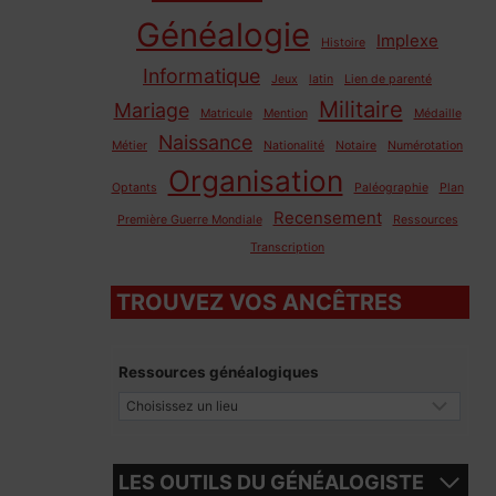
Généalogie
Implexe
Histoire
Informatique
Jeux
latin
Lien de parenté
Militaire
Mariage
Matricule
Mention
Médaille
Naissance
Métier
Nationalité
Notaire
Numérotation
Organisation
Optants
Paléographie
Plan
Recensement
Première Guerre Mondiale
Ressources
Transcription
TROUVEZ VOS ANCÊTRES
Ressources généalogiques
LES OUTILS DU GÉNÉALOGISTE