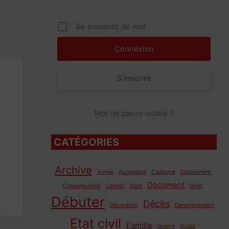
Se souvenir de moi
S’inscrire
Mot de passe oublié ?
CATÉGORIES
Archive
Armée
Ascendant
Cadastre
Classement
Document
Consanguinité
Conseil
Date
Droit
Débuter
Décès
Décoration
Dénombrement
Etat civil
Famille
Guerre
Guide