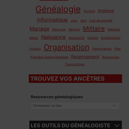
Généalogie
Implexe
Histoire
Informatique
Jeux
latin
Lien de parenté
Militaire
Mariage
Matricule
Mention
Médaille
Naissance
Métier
Nationalité
Notaire
Numérotation
Organisation
Optants
Paléographie
Plan
Recensement
Première Guerre Mondiale
Ressources
Transcription
TROUVEZ VOS ANCÊTRES
Ressources généalogiques
LES OUTILS DU GÉNÉALOGISTE