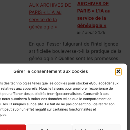
ARCHIVES DE
PARIS « L’IA au
service de la
généalogie »
le 7 août 2026
En quoi l'essor fulgurant de l'intelligence
artificielle bouleverse-t-il la pratique de la
généalogie ? Quelles sont les promesses
et les limites de l'IA ?
Gérer le consentement aux cookies
ns des technologies telles que les cookies pour stocker et/ou accéder aux
 relatives aux appareils. Nous le faisons pour améliorer l’expérience de
CONFERENCE AUX
t pour afficher des publicités (non-)personnalisées. Consentir à ces
 nous autorisera à traiter des données telles que le comportement de
ARCHIVES DE
u les ID uniques sur ce site. Le fait de ne pas consentir ou de retirer son
PARIS « Enquêtes
 peut avoir un effet négatif sur certaines fonctonnalités et
généalogiques,
ques.
secrets et vies
dévoilées »