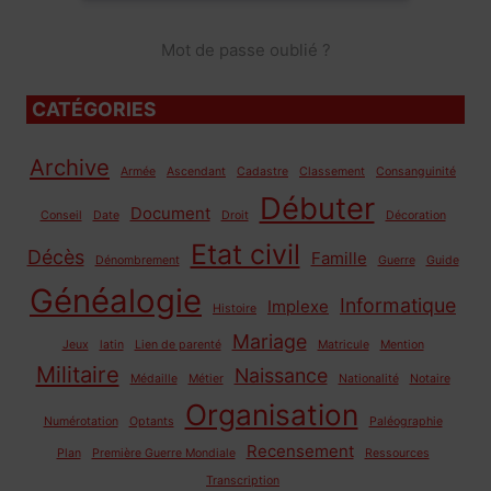
Mot de passe oublié ?
CATÉGORIES
Archive
Armée
Ascendant
Cadastre
Classement
Consanguinité
Débuter
Document
Conseil
Date
Droit
Décoration
Etat civil
Décès
Famille
Dénombrement
Guerre
Guide
Généalogie
Informatique
Implexe
Histoire
Mariage
Jeux
latin
Lien de parenté
Matricule
Mention
Militaire
Naissance
Médaille
Métier
Nationalité
Notaire
Organisation
Numérotation
Optants
Paléographie
Recensement
Plan
Première Guerre Mondiale
Ressources
Transcription