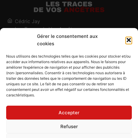
Cédric Jay
Les Traces de Vos Ancêtres
Gérer le consentement aux
120, chemin des Salines
cookies
73200 Albertville - Savoie
Qui suis-je ?
Nous utilisons des technologies telles que les cookies pour stocker et/ou
Blog
accéder aux informations relatives aux appareils. Nous le faisons pour
améliorer l’expérience de navigation et pour afficher des publicités
Outils généalogiques
(non-)personnalisées. Consentir à ces technologies nous autorisera à
Contact
traiter des données telles que le comportement de navigation ou les ID
uniques sur ce site. Le fait de ne pas consentir ou de retirer son
Plan du site
consentement peut avoir un effet négatif sur certaines fonctonnalités et
caractéristiques.
Mentions légales
Politique de confidentialité
Accepter
Politique de cookies (UE)
CGU
Refuser
CGV