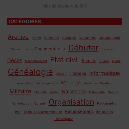
Mot de passe oublié ?
CATÉGORIES
Archive
Armée
Ascendant
Cadastre
Classement
Consanguinité
Débuter
Document
Conseil
Date
Droit
Décoration
Etat civil
Décès
Famille
Dénombrement
Guerre
Guide
Généalogie
Informatique
Implexe
Histoire
Mariage
Jeux
latin
Lien de parenté
Matricule
Mention
Militaire
Naissance
Médaille
Métier
Nationalité
Notaire
Organisation
Numérotation
Optants
Paléographie
Recensement
Plan
Première Guerre Mondiale
Ressources
Transcription