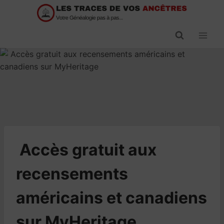
Passer
au
contenu
​Accès gratuit aux
recensements
américains et canadiens
sur MyHeritage