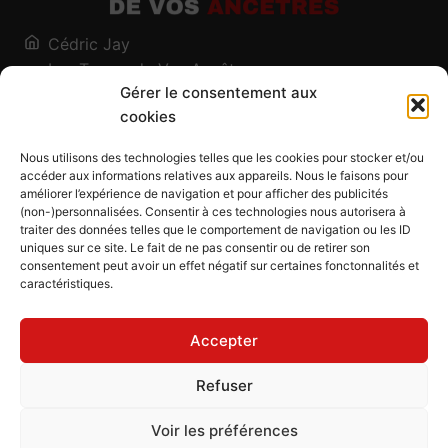
Cédric Jay
Les Traces de Vos Ancêtres
Gérer le consentement aux
120, chemin des Salines
cookies
73200 Albertville - Savoie
Qui suis-je ?
Nous utilisons des technologies telles que les cookies pour stocker et/ou
Blog
accéder aux informations relatives aux appareils. Nous le faisons pour
améliorer l’expérience de navigation et pour afficher des publicités
Outils généalogiques
(non-)personnalisées. Consentir à ces technologies nous autorisera à
Contact
traiter des données telles que le comportement de navigation ou les ID
uniques sur ce site. Le fait de ne pas consentir ou de retirer son
Plan du site
consentement peut avoir un effet négatif sur certaines fonctonnalités et
caractéristiques.
Mentions légales
Politique de confidentialité
Accepter
Politique de cookies (UE)
CGU
Refuser
CGV
Voir les préférences