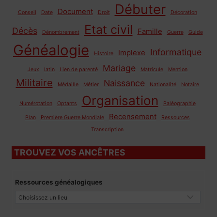
Débuter
Document
Conseil
Date
Droit
Décoration
Etat civil
Décès
Famille
Dénombrement
Guerre
Guide
Généalogie
Informatique
Implexe
Histoire
Mariage
Jeux
latin
Lien de parenté
Matricule
Mention
Militaire
Naissance
Médaille
Métier
Nationalité
Notaire
Organisation
Numérotation
Optants
Paléographie
Recensement
Plan
Première Guerre Mondiale
Ressources
Transcription
TROUVEZ VOS ANCÊTRES
Ressources généalogiques