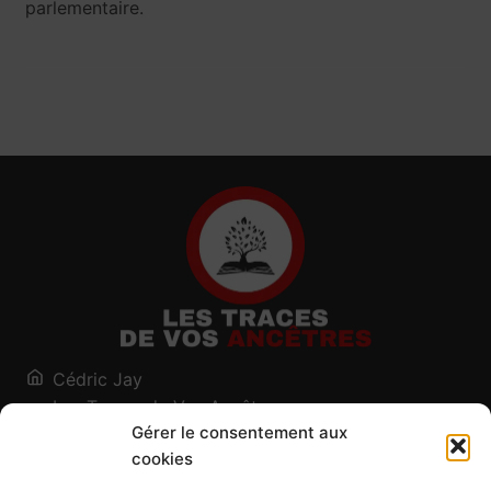
parlementaire.
Cédric Jay
Les Traces de Vos Ancêtres
Gérer le consentement aux
120, chemin des Salines
cookies
73200 Albertville - Savoie
Qui suis-je ?