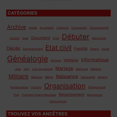
CATÉGORIES
Archive
Armée
Ascendant
Cadastre
Classement
Consanguinité
Débuter
Document
Conseil
Date
Droit
Décoration
Etat civil
Décès
Famille
Dénombrement
Guerre
Guide
Généalogie
Informatique
Implexe
Histoire
Mariage
Jeux
latin
Lien de parenté
Matricule
Mention
Militaire
Naissance
Médaille
Métier
Nationalité
Notaire
Organisation
Numérotation
Optants
Paléographie
Recensement
Plan
Première Guerre Mondiale
Ressources
Transcription
TROUVEZ VOS ANCÊTRES