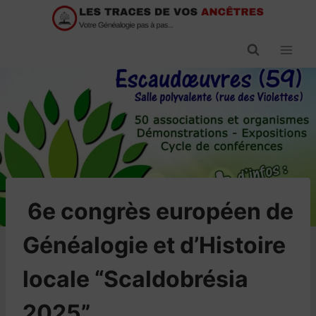
Passer
au
contenu
​6e congrès européen de
Généalogie et d’Histoire
locale “Scaldobrésia
2025”