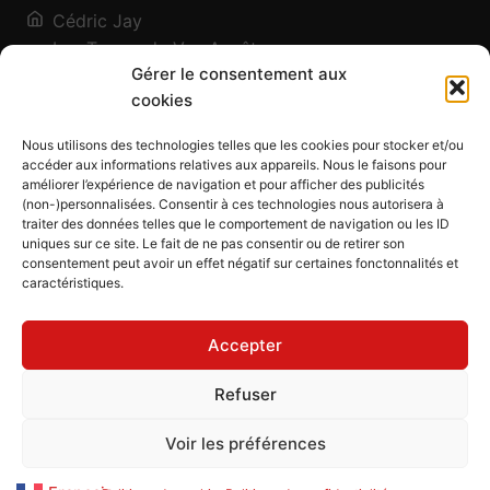
Cédric Jay
Les Traces de Vos Ancêtres
Gérer le consentement aux
120, chemin des Salines
cookies
73200 Albertville - Savoie
Qui suis-je ?
Nous utilisons des technologies telles que les cookies pour stocker et/ou
Blog
accéder aux informations relatives aux appareils. Nous le faisons pour
améliorer l’expérience de navigation et pour afficher des publicités
Outils généalogiques
(non-)personnalisées. Consentir à ces technologies nous autorisera à
Contact
traiter des données telles que le comportement de navigation ou les ID
uniques sur ce site. Le fait de ne pas consentir ou de retirer son
Plan du site
consentement peut avoir un effet négatif sur certaines fonctonnalités et
caractéristiques.
Mentions légales
Politique de confidentialité
Accepter
Politique de cookies (UE)
CGU
Refuser
CGV
Voir les préférences