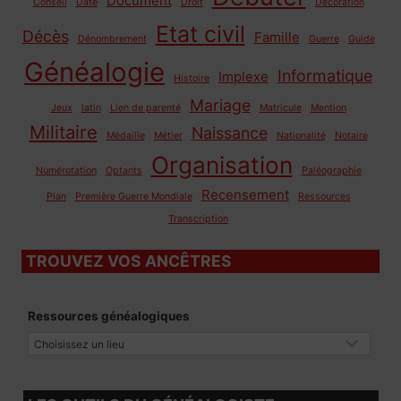
Document
Conseil
Date
Droit
Décoration
Etat civil
Décès
Famille
Dénombrement
Guerre
Guide
Généalogie
Informatique
Implexe
Histoire
Mariage
Jeux
latin
Lien de parenté
Matricule
Mention
Militaire
Naissance
Médaille
Métier
Nationalité
Notaire
Organisation
Numérotation
Optants
Paléographie
Recensement
Plan
Première Guerre Mondiale
Ressources
Transcription
TROUVEZ VOS ANCÊTRES
Ressources généalogiques