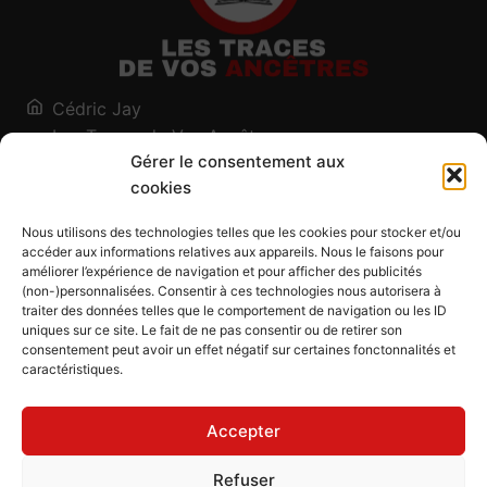
Cédric Jay
Les Traces de Vos Ancêtres
Gérer le consentement aux
120, chemin des Salines
cookies
73200 Albertville - Savoie
Qui suis-je ?
Nous utilisons des technologies telles que les cookies pour stocker et/ou
Blog
accéder aux informations relatives aux appareils. Nous le faisons pour
améliorer l’expérience de navigation et pour afficher des publicités
Outils généalogiques
(non-)personnalisées. Consentir à ces technologies nous autorisera à
Contact
traiter des données telles que le comportement de navigation ou les ID
uniques sur ce site. Le fait de ne pas consentir ou de retirer son
Plan du site
consentement peut avoir un effet négatif sur certaines fonctonnalités et
caractéristiques.
Mentions légales
Politique de confidentialité
Accepter
Politique de cookies (UE)
CGU
Refuser