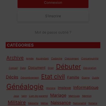
S’inscrire
Mot de passe oublié ?
CATÉGORIES
Archive
Armée
Ascendant
Cadastre
Classement
Consanguinité
Débuter
Document
Conseil
Date
Droit
Décoration
Etat civil
Décès
Famille
Dénombrement
Guerre
Guide
Généalogie
Informatique
Implexe
Histoire
Mariage
Jeux
latin
Lien de parenté
Matricule
Mention
Militaire
Naissance
Médaille
Métier
Nationalité
Notaire