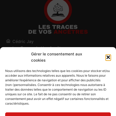
Cédric Jay
Les Traces de Vos Ancêtres
Gérer le consentement aux
120, chemin des Salines
cookies
73200 Albertville - Savoie
Qui suis-je ?
Nous utilisons des technologies telles que les cookies pour stocker et/ou
Blog
accéder aux informations relatives aux appareils. Nous le faisons pour
améliorer l’expérience de navigation et pour afficher des publicités
Outils généalogiques
(non-)personnalisées. Consentir à ces technologies nous autorisera à
Contact
traiter des données telles que le comportement de navigation ou les ID
uniques sur ce site. Le fait de ne pas consentir ou de retirer son
Plan du site
consentement peut avoir un effet négatif sur certaines fonctonnalités et
caractéristiques.
Mentions légales
Politique de confidentialité