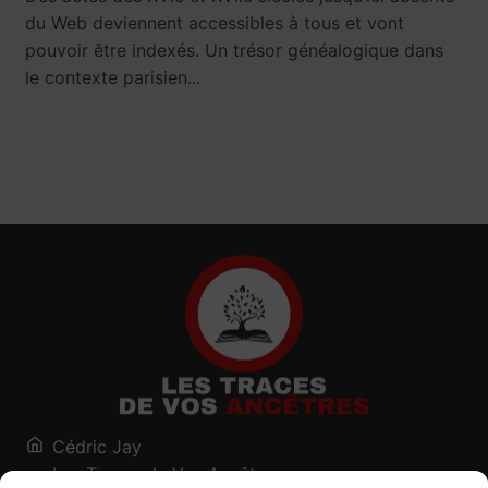
du Web deviennent accessibles à tous et vont
pouvoir être indexés. Un trésor généalogique dans
le contexte parisien...
Cédric Jay
Les Traces de Vos Ancêtres