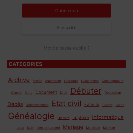
S’inscrire
Mot de passe oublié ?
CATÉGORIES
Archive
Armée
Ascendant
Cadastre
Classement
Consanguinité
Débuter
Document
Conseil
Date
Droit
Décoration
Etat civil
Décès
Famille
Dénombrement
Guerre
Guide
Généalogie
Informatique
Implexe
Histoire
Mariage
Jeux
latin
Lien de parenté
Matricule
Mention