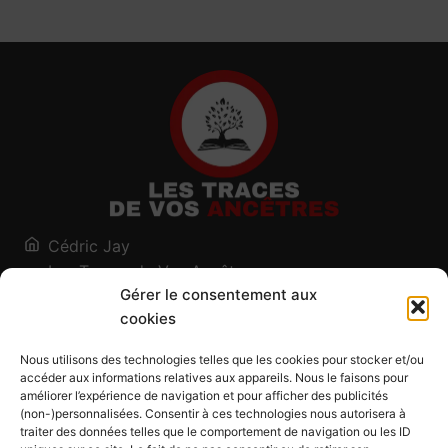
Cédric Jay
Les Traces de Vos Ancêtres
Gérer le consentement aux
120, chemin des Salines
cookies
73200 Albertville - Savoie
Qui suis-je ?
Nous utilisons des technologies telles que les cookies pour stocker et/ou
Blog
accéder aux informations relatives aux appareils. Nous le faisons pour
améliorer l’expérience de navigation et pour afficher des publicités
Outils généalogiques
(non-)personnalisées. Consentir à ces technologies nous autorisera à
Contact
traiter des données telles que le comportement de navigation ou les ID