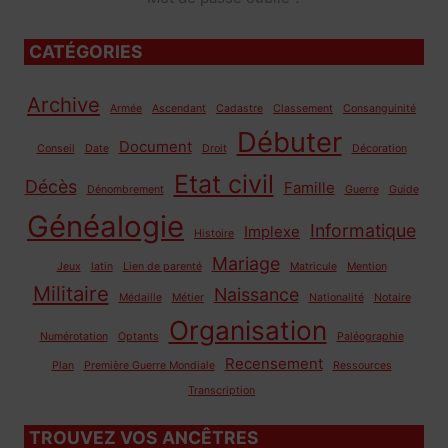
CATÉGORIES
Archive
Armée
Ascendant
Cadastre
Classement
Consanguinité
Débuter
Document
Conseil
Date
Droit
Décoration
Etat civil
Décès
Famille
Dénombrement
Guerre
Guide
Généalogie
Informatique
Implexe
Histoire
Mariage
Jeux
latin
Lien de parenté
Matricule
Mention
Militaire
Naissance
Médaille
Métier
Nationalité
Notaire
Organisation
Numérotation
Optants
Paléographie
Recensement
Plan
Première Guerre Mondiale
Ressources
Transcription
TROUVEZ VOS ANCÊTRES