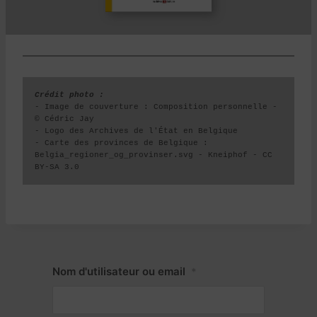
Crédit photo : 
- Image de couverture : Composition personnelle - 
© Cédric Jay

- Logo des Archives de l'État en Belgique

- Carte des provinces de Belgique :  
Belgia_regioner_og_provinser.svg - Kneiphof - CC 
BY-SA 3.0
Nom d'utilisateur ou email
*