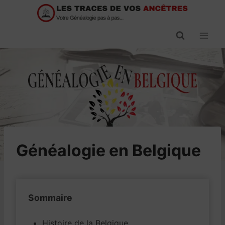
Passer
au
contenu
Généalogie en Belgique
Sommaire
Histoire de la Belgique