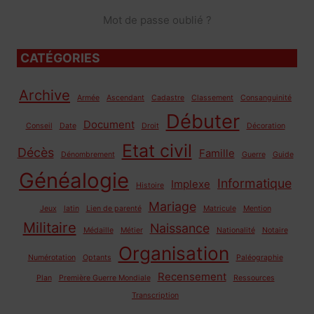
Mot de passe oublié ?
CATÉGORIES
Archive
Armée
Ascendant
Cadastre
Classement
Consanguinité
Débuter
Document
Conseil
Date
Droit
Décoration
Etat civil
Décès
Famille
Dénombrement
Guerre
Guide
Généalogie
Informatique
Implexe
Histoire
Mariage
Jeux
latin
Lien de parenté
Matricule
Mention
Militaire
Naissance
Médaille
Métier
Nationalité
Notaire
Organisation
Numérotation
Optants
Paléographie
Recensement
Plan
Première Guerre Mondiale
Ressources
Transcription