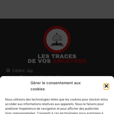
Cédric Jay
Les Traces de Vos Ancêtres
Gérer le consentement aux
120, chemin des Salines
cookies
73200 Albertville - Savoie
Qui suis-je ?
Nous utilisons des technologies telles que les cookies pour stocker et/ou
Blog
accéder aux informations relatives aux appareils. Nous le faisons pour
améliorer l’expérience de navigation et pour afficher des publicités
Outils généalogiques
(non-)personnalisées. Consentir à ces technologies nous autorisera à